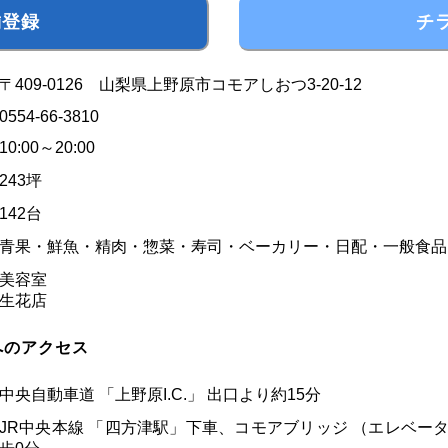
チ
〒409-0126 山梨県上野原市コモアしおつ3-20-12
0554-66-3810
10:00
～20:00
243坪
142台
青果・鮮魚・精肉・惣菜・寿司・ベーカリー・日配・一般食品
美容室
生花店
へのアクセス
中央自動車道 「上野原I.C.」 出口より約15分
JR中央本線 「四方津駅」下車、コモアブリッジ （エレベー